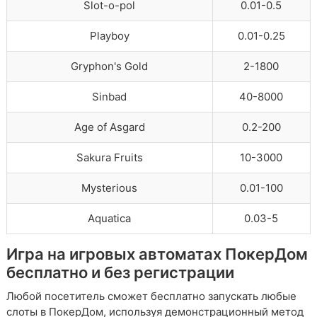
Slot-o-pol
0.01-0.5
Playboy
0.01-0.25
Gryphon's Gold
2-1800
Sinbad
40-8000
Age of Asgard
0.2-200
Sakura Fruits
10-3000
Mysterious
0.01-100
Aquatica
0.03-5
Игра на игровых автоматах ПокерДом
бесплатно и без регистрации
Любой посетитель сможет бесплатно запускать любые
слоты в ПокерДом, используя демонстрационный метод