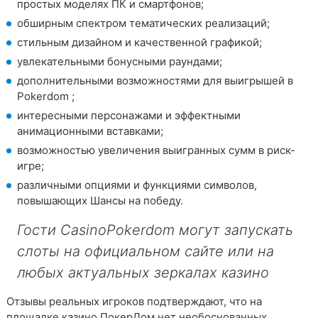
простых моделях ПК и смартфонов;
обширным спектром тематических реализаций;
стильным дизайном и качественной графикой;
увлекательными бонусными раундами;
дополнительными возможностями для выигрышей в
Pokerdom ;
интересными персонажами и эффектными
анимационными вставками;
возможностью увеличения выигранных сумм в риск-
игре;
различными опциями и функциями символов,
повышающих Шансы на победу.
Гости CasinoPokerdom могут запускать
слоты на официальном сайте или на
любых актуальных зеркалах казино
Отзывы реальных игроков подтверждают, что на
площадке казино ПокерДом нет необоснованных