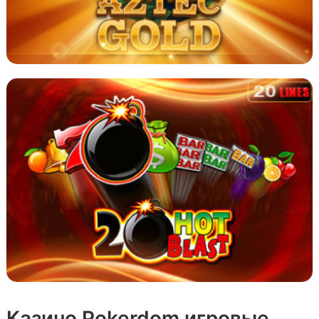
Казино Pokerdom игровые