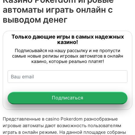
автоматы играть онлайн с
выводом денег
Только дающие игры в самых надежных
казино!
Подписывайся на нашу рассылку и не пропусти
самые новые релизы игровых автоматов в онлайн
казино, которые реально платят!
Представленные в casino Pokerdom разнообразные
игровые автоматы дают возможность пользователям
играть в онлайн режиме. На данной площадке собраны