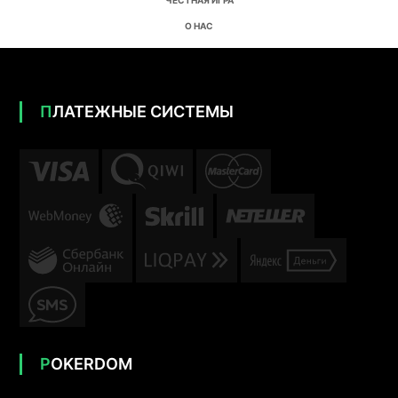
О НАС
ПЛАТЕЖНЫЕ СИСТЕМЫ
POKERDOM