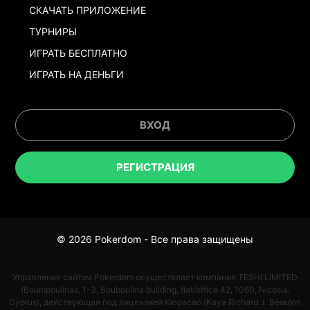
СКАЧАТЬ ПРИЛОЖЕНИЕ
ТУРНИРЫ
ИГРАТЬ БЕСПЛАТНО
ИГРАТЬ НА ДЕНЬГИ
ВХОД
РЕГИСТРАЦИЯ
© 2026 Pokerdom - Все права защищены
Управление сайтом Pokerdom осуществляет компания TESHI LIMITED
(Boumpoulinas, 1-3, Bouboulina building, flat/office 42, 1060, Nicosia,
Cyprus), действующая под лицензией Кюрасао (Kaya Richard J. Beaujon