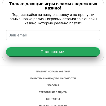
Только дающие игры в самых надежных
казино!
Подписывайся на нашу рассылку и не пропусти
самые новые релизы игровых автоматов в онлайн
казино, которые реально платят!
ПРАВИЛА ИСПОЛЬЗОВАНИЯ
ПОЛИТИКА КОНФИДЕНЦИАЛЬНОСТИ
ЖАЛОБЫ
ТРЕБОВАНИЯ ЗАЩИТЫ
КОНТАКТЫ
ОТВЕТСТВЕННАЯ ИГРА