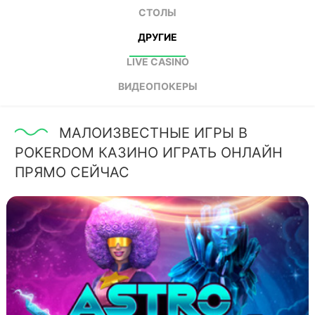
СТОЛЫ
ДРУГИЕ
LIVE CASINO
ВИДЕОПОКЕРЫ
МАЛОИЗВЕСТНЫЕ ИГРЫ В
POKERDOM КАЗИНО ИГРАТЬ ОНЛАЙН
ПРЯМО СЕЙЧАС