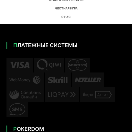
ЧЕСТНАЯ ИГРА
О НАС
ПЛАТЕЖНЫЕ СИСТЕМЫ
POKERDOM