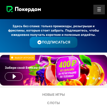
☰
P
o
Здесь без спама: только промокоды, розыгрыши и
k
фриспины, которые стоит забрать. Подпишитесь, чтобы
e
ежедневно получать короткие и полезные апдейты.
r
ПОДПИСАТЬСЯ
d
o
m
ВЫБОР ИГРОКОВ
Забери свой Велкам бонус
НОВЫЕ ИГРЫ
СЛОТЫ