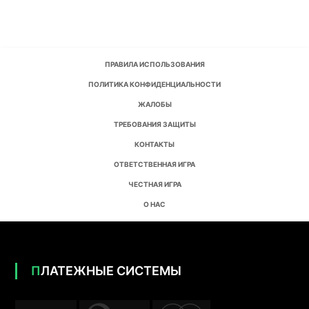
ПРАВИЛА ИСПОЛЬЗОВАНИЯ
ПОЛИТИКА КОНФИДЕНЦИАЛЬНОСТИ
ЖАЛОБЫ
ТРЕБОВАНИЯ ЗАЩИТЫ
КОНТАКТЫ
ОТВЕТСТВЕННАЯ ИГРА
ЧЕСТНАЯ ИГРА
О НАС
ПЛАТЕЖНЫЕ СИСТЕМЫ