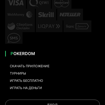
POKERDOM
СКАЧАТЬ ПРИЛОЖЕНИЕ
ТУРНИРЫ
ИГРАТЬ БЕСПЛАТНО
ИГРАТЬ НА ДЕНЬГИ
ВХОД