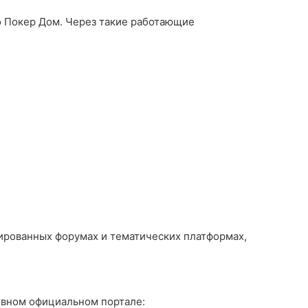
но Покер Дом. Через такие работающие
зированных форумах и тематических платформах,
овном официальном портале: