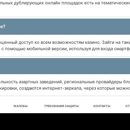
альных дублирующих онлайн площадок есть на тематических
не?
ценный доступ ко всем возможностям казино. Зайти на так
 и с помощью мобильной версии, используя для входа смарт
тельность азартных заведений, региональные провайдеры бл
ировки, создаются интернет-зеркала, через которые можно в
ЖАЛОБЫ
ТРЕБОВАНИЯ ЗАЩИТЫ
КОНТАКТЫ
ОТ