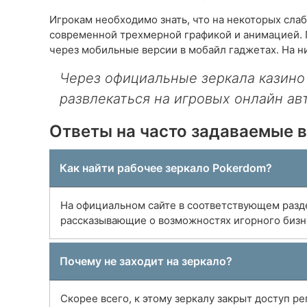
Игрокам необходимо знать, что на некоторых сла
современной трехмерной графикой и анимацией. 
через мобильные версии в мобайл гаджетах. На н
Через официальные зеркала казино
развлекаться на игровых онлайн ав
Ответы на часто задаваемые 
Как найти рабочее зеркало Pokerdom?
На официальном сайте в соответствующем разде
рассказывающие о возможностях игорного бизне
Почему не заходит на зеркало?
Скорее всего, к этому зеркалу закрыт доступ 