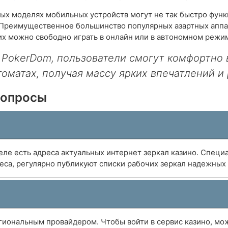
бых моделях мобильных устройств могут не так быстро функ
Преимущественное большинство популярных азартных аппа
их можно свободно играть в онлайн или в автономном режи
 PokerDom, пользователи смогут комфортно 
томатах, получая массу ярких впечатлений 
вопросы
ле есть адреса актуальных интернет зеркал казино. Специ
са, регулярно публикуют списки рабочих зеркал надежных 
региональным провайдером. Чтобы войти в сервис казино, м