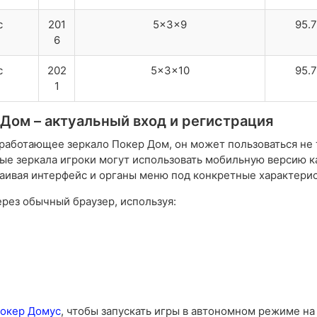
c
201
5x3x9
95.
6
c
202
5x3x10
95.
1
Дом – актуальный вход и регистрация
работающее зеркало Покер Дом, он может пользоваться не
ые зеркала игроки могут использовать мобильную версию к
ивая интерфейс и органы меню под конкретные характерис
рез обычный браузер, используя:
Покер Домус
, чтобы запускать игры в автономном режиме на 