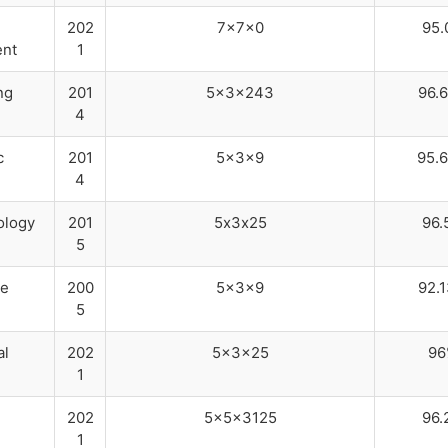
202
7x7x0
95.
ent
1
ng
201
5x3x243
96.
4
c
201
5x3x9
95.
4
ology
201
5х3х25
96.
5
be
200
5x3x9
92.
5
al
202
5x3x25
96
1
202
5x5x3125
96.
1