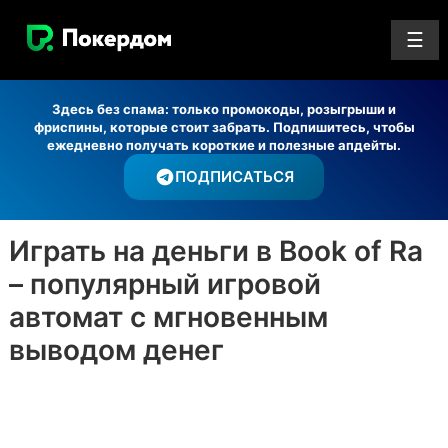
☰
P
o
Здесь без спама: только промокоды, розыгрыши и
k
фриспины, которые стоит забрать. Подпишитесь, чтобы
e
ежедневно получать короткие и полезные апдейты.
r
ПОДПИСАТЬСЯ
d
o
m
Играть на деньги в Book of Ra
– популярный игровой
автомат с мгновенным
выводом денег