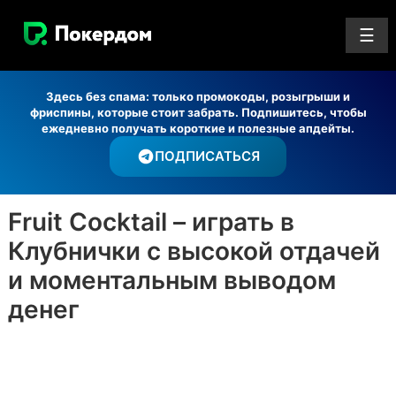
☰
P
o
Здесь без спама: только промокоды, розыгрыши и
k
фриспины, которые стоит забрать. Подпишитесь, чтобы
e
ежедневно получать короткие и полезные апдейты.
r
ПОДПИСАТЬСЯ
d
o
m
Fruit Cocktail – играть в
Клубнички с высокой отдачей
и моментальным выводом
денег