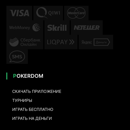
POKERDOM
СКАЧАТЬ ПРИЛОЖЕНИЕ
ТУРНИРЫ
ИГРАТЬ БЕСПЛАТНО
ИГРАТЬ НА ДЕНЬГИ